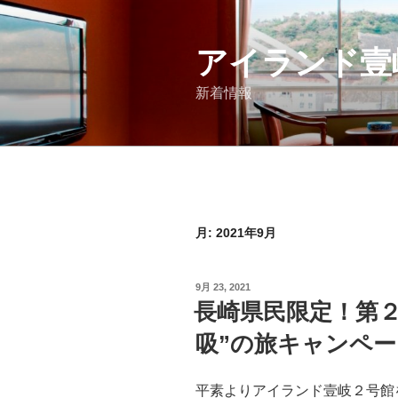
コ
ン
テ
アイランド壹
ン
新着情報
ツ
へ
ス
キ
ッ
プ
月:
2021年9月
投
9月 23, 2021
稿
長崎県民限定！第２
日:
吸”の旅キャンペ
平素よりアイランド壹岐２号館